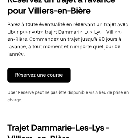
ouvrir
le
pour Villiers-en-Bière
calendrier
et
sélectionner
Parez à toute éventualité en réservant un trajet avec
une
Uber pour votre trajet Dammarie-Les-Lys - Villiers-
date.
Appuyez
en-Bière. Commandez un trajet jusqu'à 90 jours à
sur
l'avance, à tout moment et n'importe quel jour de
la
l'année.
touche
Échap
pour
fermer
Réservez une course
le
calendrier.
Uber Reserve peut ne pas être disponible vis à lieu de prise en
charge.
Trajet Dammarie-Les-Lys -