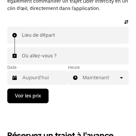
également commander un trajet Uber Intercity en un
clin d'œil, directement dans l'application.
Lieu de départ
Où allez-vous ?
Date
Heure
Maintenant
Appuyez
Voir les prix
sur
la
flèche
vers
le
bas
pour
Réservez un trajet à l'avance