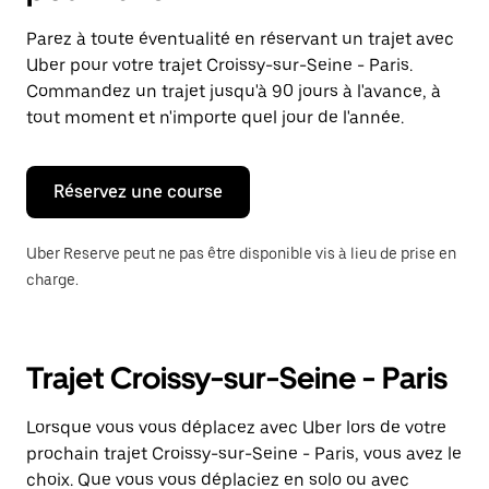
et
sélectionner
Parez à toute éventualité en réservant un trajet avec
une
Uber pour votre trajet Croissy-sur-Seine - Paris.
date.
Appuyez
Commandez un trajet jusqu'à 90 jours à l'avance, à
sur
tout moment et n'importe quel jour de l'année.
la
touche
Échap
pour
Réservez une course
fermer
le
calendrier.
Uber Reserve peut ne pas être disponible vis à lieu de prise en
charge.
Trajet Croissy-sur-Seine - Paris
Lorsque vous vous déplacez avec Uber lors de votre
prochain trajet Croissy-sur-Seine - Paris, vous avez le
choix. Que vous vous déplaciez en solo ou avec