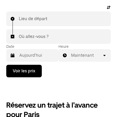
Lieu de départ
Où allez-vous ?
Date
Heure
Maintenant
Appuyez
Voir les prix
sur
la
flèche
vers
le
bas
pour
Réservez un trajet à l'avance
ouvrir
le
pour Paris
calendrier