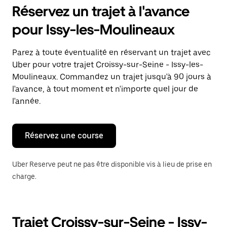
pour
Réservez un trajet à l'avance
ouvrir
le
pour Issy-les-Moulineaux
calendrier
et
sélectionner
Parez à toute éventualité en réservant un trajet avec
une
Uber pour votre trajet Croissy-sur-Seine - Issy-les-
date.
Appuyez
Moulineaux. Commandez un trajet jusqu'à 90 jours à
sur
l'avance, à tout moment et n'importe quel jour de
la
l'année.
touche
Échap
pour
fermer
Réservez une course
le
calendrier.
Uber Reserve peut ne pas être disponible vis à lieu de prise en
charge.
Trajet Croissy-sur-Seine - Issy-