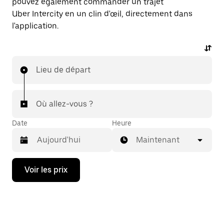
pouvez également commander un trajet
Uber Intercity en un clin d'œil, directement dans
l'application.
Lieu de départ
Où allez-vous ?
Date
Heure
Maintenant
Appuyez
Voir les prix
sur
la
flèche
vers
le
bas