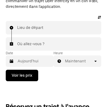
commander un trajet Uber Intercity en un clin d'œil,
directement dans l'application.
Lieu de départ
Où allez-vous ?
Date
Heure
Maintenant
Appuyez
Voir les prix
sur
la
flèche
vers
le
bas
pour
Réservez un trajet à l'avance