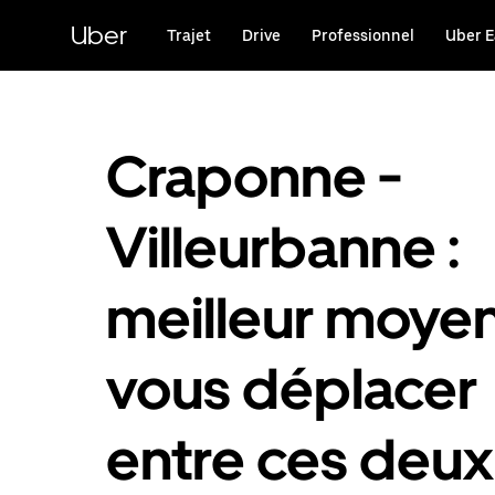
Passer
au
Uber
Trajet
Drive
Professionnel
Uber E
contenu
principal
Craponne -
Villeurbanne :
meilleur moye
vous déplacer
entre ces deux