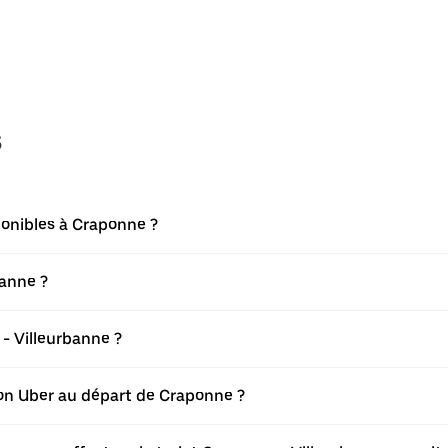
s
ponibles à Craponne ?
banne ?
- Villeurbanne ?
tion Uber au départ de Craponne ?