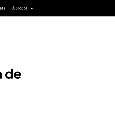
ats
À propos
n de