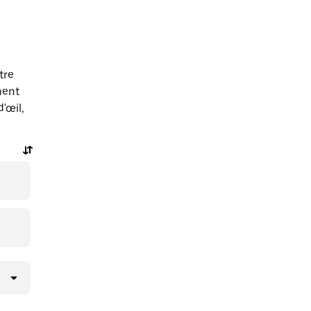
tre
ment
'œil,