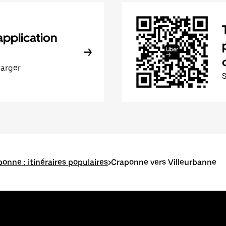
application
harger
onne : itinéraires populaires
>
Craponne vers Villeurbanne