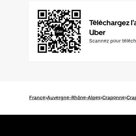
Téléchargez l'
Uber
Scannez pour téléc
France
>
Auvergne-Rhône-Alpes
>
Craponne
>
Crap