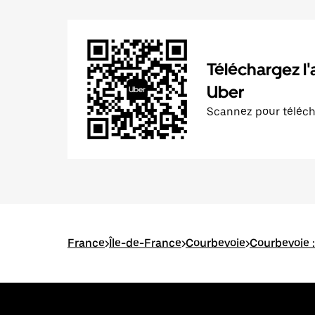
Téléchargez l'
Uber
Scannez pour téléc
France
>
Île-de-France
>
Courbevoie
>
Courbevoie :