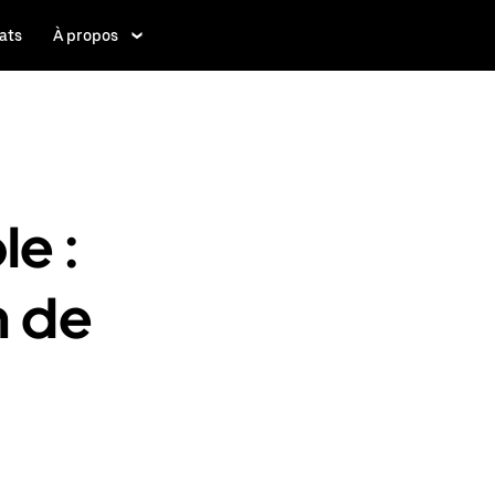
ats
À propos
e :
n de