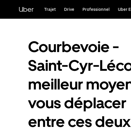
Passer
au
Uber
Trajet
Drive
Professionnel
Uber E
contenu
principal
Courbevoie -
Saint-Cyr-Lécol
meilleur moye
vous déplacer
entre ces deux