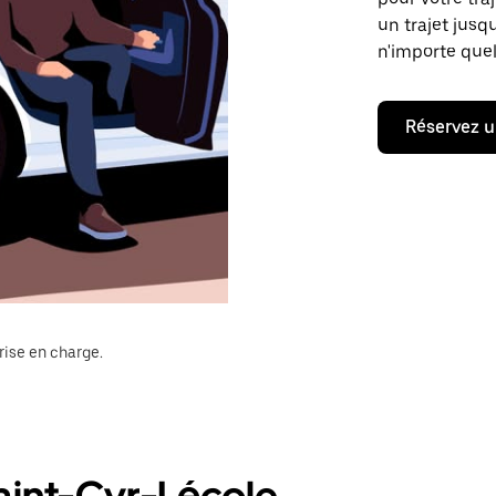
un trajet jusq
n'importe quel
Réservez u
rise en charge.
aint-Cyr-Lécole