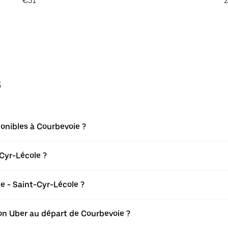
€31
2
s
onibles à Courbevoie ?
Cyr-Lécole ?
 - Saint-Cyr-Lécole ?
tion Uber au départ de Courbevoie ?