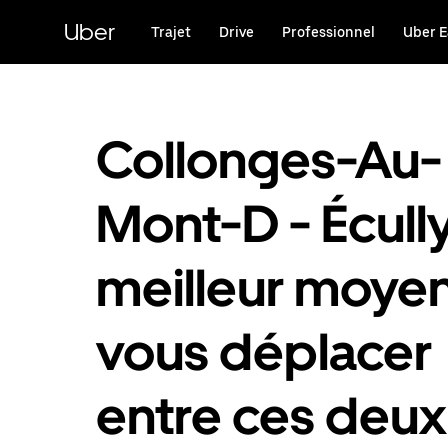
Passer
au
Uber
Trajet
Drive
Professionnel
Uber E
contenu
principal
Collonges-Au-
Mont-D - Écully
meilleur moye
vous déplacer
entre ces deux