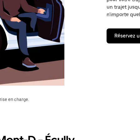
un trajet jusq
n'importe quel
Réservez u
rise en charge.
Mont-D - Écully