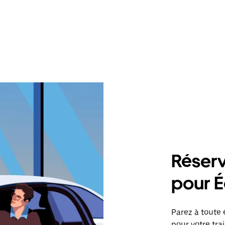
Réserv
pour É
Parez à toute 
pour votre tr