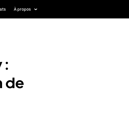
ats
À propos
 :
n de