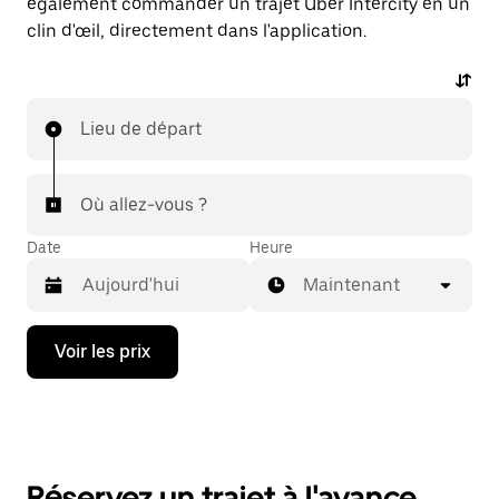
également commander un trajet Uber Intercity en un
clin d'œil, directement dans l'application.
Lieu de départ
Où allez-vous ?
Date
Heure
Maintenant
Appuyez
Voir les prix
sur
la
flèche
vers
le
bas
pour
Réservez un trajet à l'avance