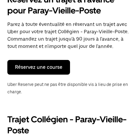
ouvrir
le
pour Paray-Vieille-Poste
calendrier
et
sélectionner
Parez à toute éventualité en réservant un trajet avec
une
Uber pour votre trajet Collégien - Paray-Vieille-Poste.
date.
Appuyez
Commandez un trajet jusqu'à 90 jours à l'avance, à
sur
tout moment et n'importe quel jour de l'année.
la
touche
Échap
pour
Réservez une course
fermer
le
calendrier.
Uber Reserve peut ne pas être disponible vis à lieu de prise en
charge.
Trajet Collégien - Paray-Vieille-
Poste