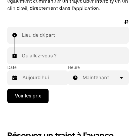
également commander un trajet Uber Intercity en un
clin d'œil, directement dans l'application.
Lieu de départ
Où allez-vous ?
Date
Heure
Maintenant
Appuyez
Voir les prix
sur
la
flèche
vers
le
bas
pour
Réservez un trajet à l'avance