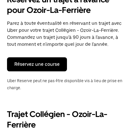
ouvrir
le
pour Ozoir-La-Ferrière
calendrier
et
sélectionner
Parez à toute éventualité en réservant un trajet avec
une
Uber pour votre trajet Collégien - Ozoir-La-Ferrière.
date.
Appuyez
Commandez un trajet jusqu'à 90 jours à l'avance, à
sur
tout moment et n'importe quel jour de l'année.
la
touche
Échap
pour
Réservez une course
fermer
le
calendrier.
Uber Reserve peut ne pas être disponible vis à lieu de prise en
charge.
Trajet Collégien - Ozoir-La-
Ferrière