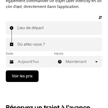
également commander un trajet Uber Intercity en un
clin d'œil, directement dans l'application.
Lieu de départ
Où allez-vous ?
Date
Heure
Maintenant
Appuyez
Voir les prix
sur
la
flèche
vers
le
bas
pour
Réservez un trajet à l'avance