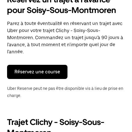
ouvrir
le
pour Soisy-Sous-Montmoren
calendrier
et
sélectionner
Parez à toute éventualité en réservant un trajet avec
une
Uber pour votre trajet Clichy - Soisy-Sous-
date.
Appuyez
Montmoren. Commandez un trajet jusqu'à 90 jours à
sur
l'avance, à tout moment et n'importe quel jour de
la
l'année.
touche
Échap
pour
fermer
Réservez une course
le
calendrier.
Uber Reserve peut ne pas être disponible vis à lieu de prise en
charge.
Trajet Clichy - Soisy-Sous-