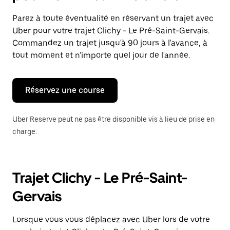
et
sélectionner
Parez à toute éventualité en réservant un trajet avec
une
Uber pour votre trajet Clichy - Le Pré-Saint-Gervais.
date.
Appuyez
Commandez un trajet jusqu'à 90 jours à l'avance, à
sur
tout moment et n'importe quel jour de l'année.
la
touche
Échap
pour
Réservez une course
fermer
le
calendrier.
Uber Reserve peut ne pas être disponible vis à lieu de prise en
charge.
Trajet Clichy - Le Pré-Saint-
Gervais
Lorsque vous vous déplacez avec Uber lors de votre