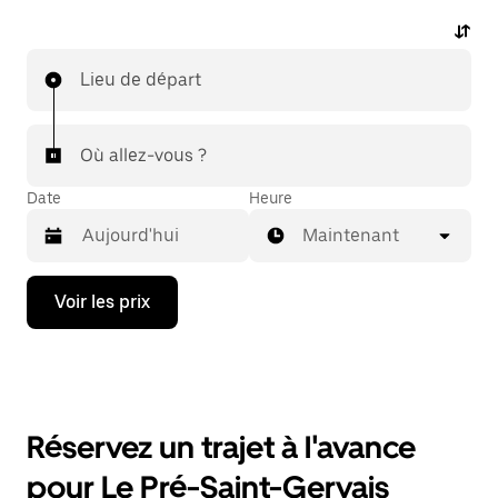
Lieu de départ
Où allez-vous ?
Date
Heure
Maintenant
Appuyez
Voir les prix
sur
la
flèche
vers
le
bas
pour
Réservez un trajet à l'avance
ouvrir
le
pour Le Pré-Saint-Gervais
calendrier