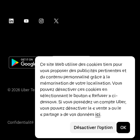
Ce site Web utilise des cookies tiers pour
vous proposer des publicités pertinentes et
du contenu personnalisé grâce à la
mémorisation de votre localisation. Vous
pouvez désactiver ces cookies en
©
2026
Uber Technologies Inc.
sélectionnant le bouton « Refuser » ci-
dessous. Si vous possédez un compte Uber,
vous pouvez désactiver la « vente » ou le
« partage » de vos données
ici
.
Confidentialité
Accessibilité
Conditions
Désactiver l'option
OK