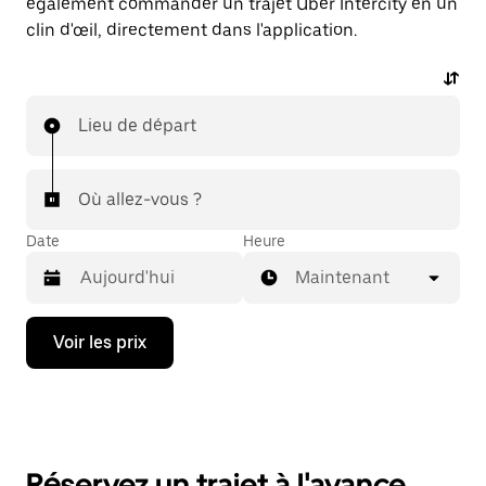
également commander un trajet Uber Intercity en un
clin d'œil, directement dans l'application.
Lieu de départ
Où allez-vous ?
Date
Heure
Maintenant
Appuyez
Voir les prix
sur
la
flèche
vers
le
bas
pour
Réservez un trajet à l'avance