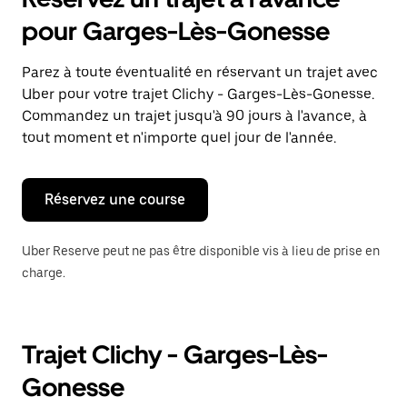
ouvrir
le
pour Garges-Lès-Gonesse
calendrier
et
sélectionner
Parez à toute éventualité en réservant un trajet avec
une
Uber pour votre trajet Clichy - Garges-Lès-Gonesse.
date.
Appuyez
Commandez un trajet jusqu'à 90 jours à l'avance, à
sur
tout moment et n'importe quel jour de l'année.
la
touche
Échap
pour
Réservez une course
fermer
le
calendrier.
Uber Reserve peut ne pas être disponible vis à lieu de prise en
charge.
Trajet Clichy - Garges-Lès-
Gonesse