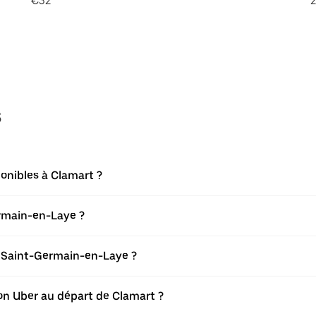
€32
2
s
onibles à Clamart ?
ermain-en-Laye ?
 Saint-Germain-en-Laye ?
tion Uber au départ de Clamart ?