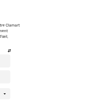
tre Clamart
ement
'œil,