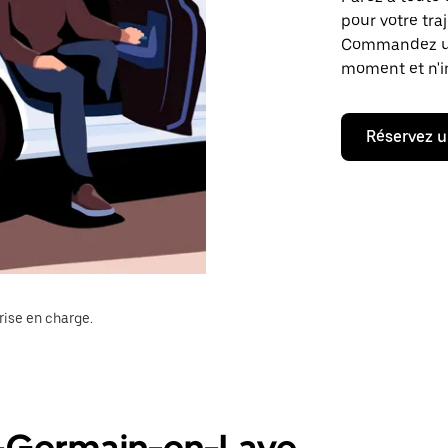
pour votre tra
Commandez un t
moment et n'im
Réservez u
rise en charge.
nt-Germain-en-Laye