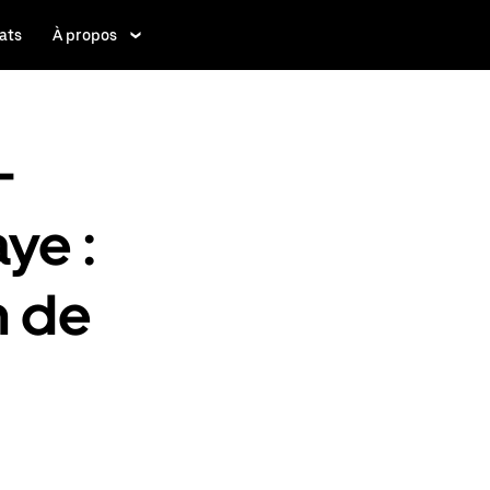
ats
À propos
-
ye :
n de