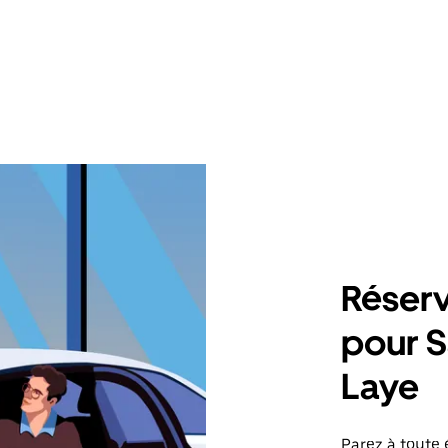
Réserv
pour 
Laye
Parez à toute 