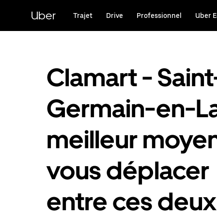
Passer
au
Uber
Trajet
Drive
Professionnel
Uber E
contenu
principal
Clamart - Saint
Germain-en-La
meilleur moye
vous déplacer
entre ces deux