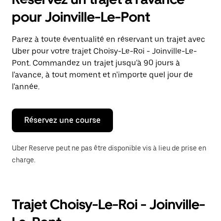
ouvrir
le
pour Joinville-Le-Pont
calendrier
et
sélectionner
Parez à toute éventualité en réservant un trajet avec
une
Uber pour votre trajet Choisy-Le-Roi - Joinville-Le-
date.
Appuyez
Pont. Commandez un trajet jusqu'à 90 jours à
sur
l'avance, à tout moment et n'importe quel jour de
la
l'année.
touche
Échap
pour
fermer
Réservez une course
le
calendrier.
Uber Reserve peut ne pas être disponible vis à lieu de prise en
charge.
Trajet Choisy-Le-Roi - Joinville-