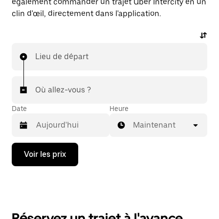
également commander un trajet Uber Intercity en un
clin d'œil, directement dans l'application.
Lieu de départ
Où allez-vous ?
Date
Heure
Maintenant
Appuyez
Voir les prix
sur
la
flèche
vers
le
bas
pour
Réservez un trajet à l'avance