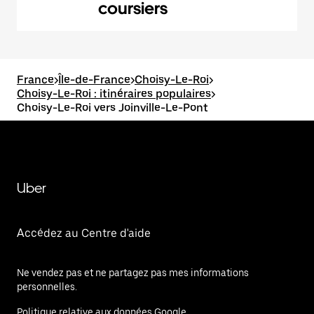
coursiers
France
>
Île-de-France
>
Choisy-Le-Roi
>
Choisy-Le-Roi : itinéraires populaires
>
Choisy-Le-Roi vers Joinville-Le-Pont
Uber
Accédez au Centre d'aide
Ne vendez pas et ne partagez pas mes informations
personnelles.
Politique relative aux données Google