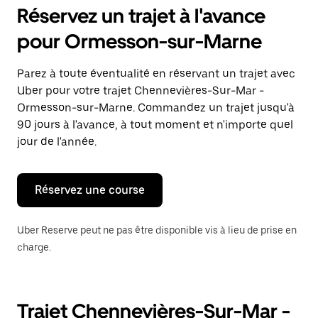
pour
Réservez un trajet à l'avance
ouvrir
le
pour Ormesson-sur-Marne
calendrier
et
sélectionner
Parez à toute éventualité en réservant un trajet avec
une
Uber pour votre trajet Chennevières-Sur-Mar -
date.
Appuyez
Ormesson-sur-Marne. Commandez un trajet jusqu'à
sur
90 jours à l'avance, à tout moment et n'importe quel
la
jour de l'année.
touche
Échap
pour
fermer
Réservez une course
le
calendrier.
Uber Reserve peut ne pas être disponible vis à lieu de prise en
charge.
Trajet Chennevières-Sur-Mar -