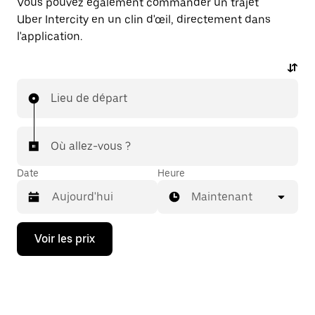
Vous pouvez également commander un trajet
Uber Intercity en un clin d'œil, directement dans
l'application.
Lieu de départ
Où allez-vous ?
Date
Heure
Maintenant
Appuyez
Voir les prix
sur
la
flèche
vers
le
bas