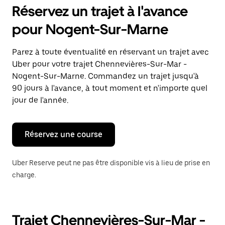
pour
Réservez un trajet à l'avance
ouvrir
le
pour Nogent-Sur-Marne
calendrier
et
sélectionner
Parez à toute éventualité en réservant un trajet avec
une
Uber pour votre trajet Chennevières-Sur-Mar -
date.
Appuyez
Nogent-Sur-Marne. Commandez un trajet jusqu'à
sur
90 jours à l'avance, à tout moment et n'importe quel
la
jour de l'année.
touche
Échap
pour
fermer
Réservez une course
le
calendrier.
Uber Reserve peut ne pas être disponible vis à lieu de prise en
charge.
Trajet Chennevières-Sur-Mar -