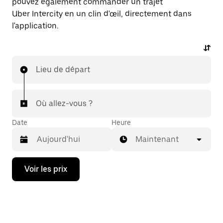
pouvez également commander un trajet
Uber Intercity en un clin d'œil, directement dans
l'application.
Lieu de départ
Où allez-vous ?
Date
Heure
Maintenant
Appuyez
Voir les prix
sur
la
flèche
vers
le
bas