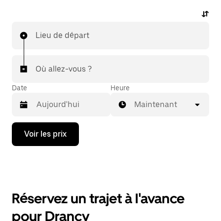
Lieu de départ
Où allez-vous ?
Date
Heure
Maintenant
Appuyez
Voir les prix
sur
la
flèche
vers
le
bas
pour
Réservez un trajet à l'avance
ouvrir
le
pour Drancy
calendrier