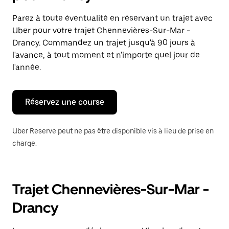
et
sélectionner
Parez à toute éventualité en réservant un trajet avec
une
Uber pour votre trajet Chennevières-Sur-Mar -
date.
Appuyez
Drancy. Commandez un trajet jusqu'à 90 jours à
sur
l'avance, à tout moment et n'importe quel jour de
la
l'année.
touche
Échap
pour
fermer
Réservez une course
le
calendrier.
Uber Reserve peut ne pas être disponible vis à lieu de prise en
charge.
Trajet Chennevières-Sur-Mar -
Drancy