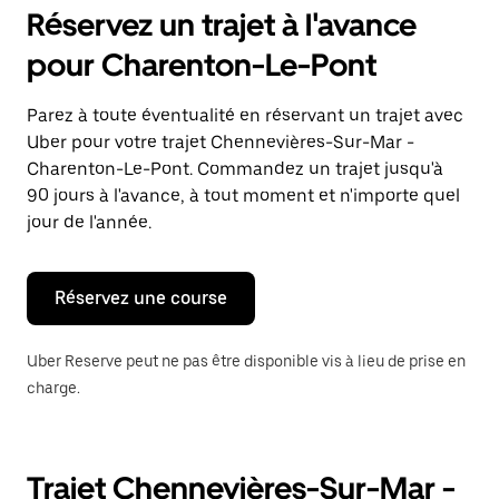
pour
Réservez un trajet à l'avance
ouvrir
le
pour Charenton-Le-Pont
calendrier
et
sélectionner
Parez à toute éventualité en réservant un trajet avec
une
Uber pour votre trajet Chennevières-Sur-Mar -
date.
Appuyez
Charenton-Le-Pont. Commandez un trajet jusqu'à
sur
90 jours à l'avance, à tout moment et n'importe quel
la
jour de l'année.
touche
Échap
pour
fermer
Réservez une course
le
calendrier.
Uber Reserve peut ne pas être disponible vis à lieu de prise en
charge.
Trajet Chennevières-Sur-Mar -