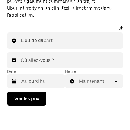
pouvez également commander un trajet
Uber Intercity en un clin d'œil, directement dans
l'application.
Lieu de départ
Où allez-vous ?
Date
Heure
Maintenant
Appuyez
Voir les prix
sur
la
flèche
vers
le
bas