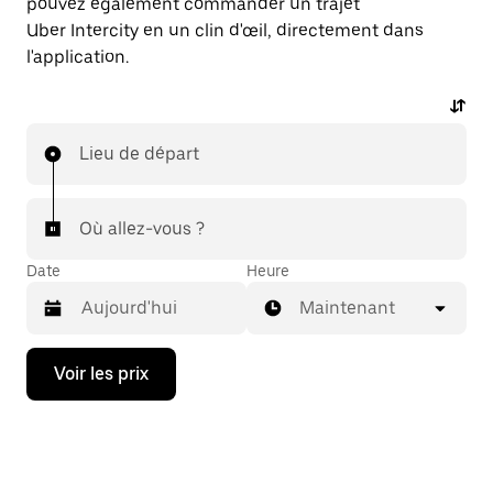
pouvez également commander un trajet
Uber Intercity en un clin d'œil, directement dans
l'application.
Lieu de départ
Où allez-vous ?
Date
Heure
Maintenant
Appuyez
Voir les prix
sur
la
flèche
vers
le
bas