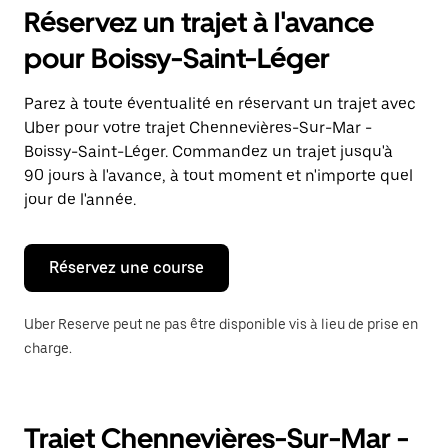
pour
Réservez un trajet à l'avance
ouvrir
le
pour Boissy-Saint-Léger
calendrier
et
sélectionner
Parez à toute éventualité en réservant un trajet avec
une
Uber pour votre trajet Chennevières-Sur-Mar -
date.
Appuyez
Boissy-Saint-Léger. Commandez un trajet jusqu'à
sur
90 jours à l'avance, à tout moment et n'importe quel
la
jour de l'année.
touche
Échap
pour
fermer
Réservez une course
le
calendrier.
Uber Reserve peut ne pas être disponible vis à lieu de prise en
charge.
Trajet Chennevières-Sur-Mar -