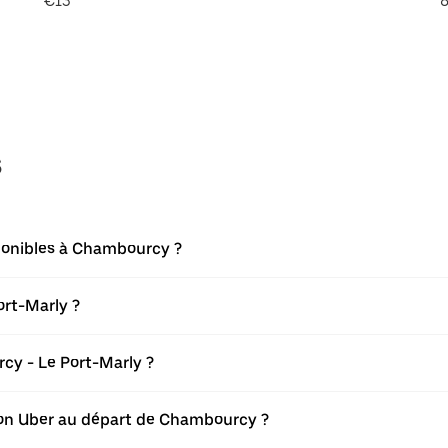
€13
8
s
sponibles à Chambourcy ?
ort-Marly ?
cy - Le Port-Marly ?
ation Uber au départ de Chambourcy ?