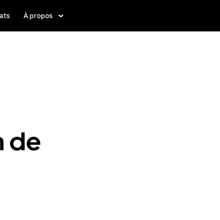
ats
À propos
n de