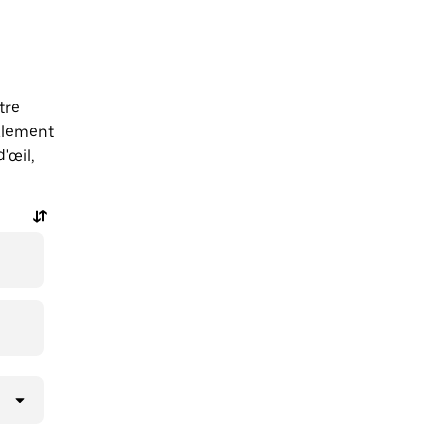
tre
alement
'œil,