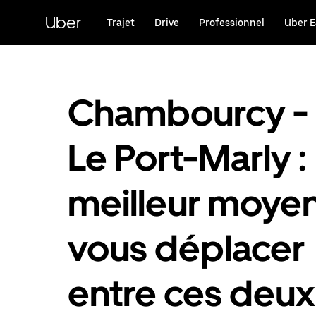
Passer
au
Uber
Trajet
Drive
Professionnel
Uber E
contenu
principal
Chambourcy -
Le Port-Marly :
meilleur moye
vous déplacer
entre ces deux