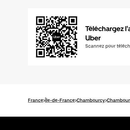
Téléchargez l'
Uber
Scannez pour téléc
France
>
Île-de-France
>
Chambourcy
>
Chambourcy