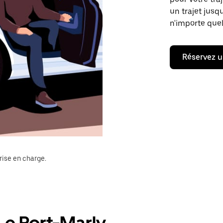
un trajet jusq
n'importe quel
Réservez u
rise en charge.
Le Port-Marly