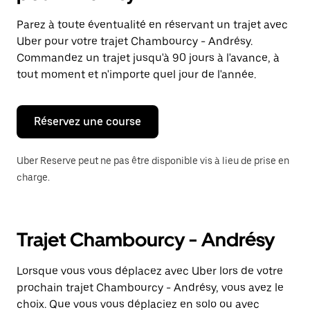
et
sélectionner
Parez à toute éventualité en réservant un trajet avec
une
Uber pour votre trajet Chambourcy - Andrésy.
date.
Appuyez
Commandez un trajet jusqu'à 90 jours à l'avance, à
sur
tout moment et n'importe quel jour de l'année.
la
touche
Échap
pour
Réservez une course
fermer
le
calendrier.
Uber Reserve peut ne pas être disponible vis à lieu de prise en
charge.
Trajet Chambourcy - Andrésy
Lorsque vous vous déplacez avec Uber lors de votre
prochain trajet Chambourcy - Andrésy, vous avez le
choix. Que vous vous déplaciez en solo ou avec