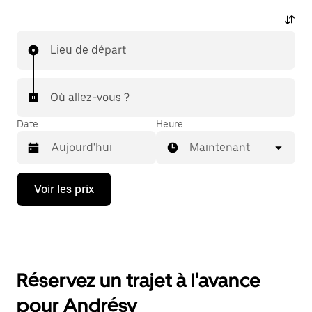
Lieu de départ
Où allez-vous ?
Date
Heure
Maintenant
Appuyez
Voir les prix
sur
la
flèche
vers
le
bas
pour
Réservez un trajet à l'avance
ouvrir
le
pour Andrésy
calendrier