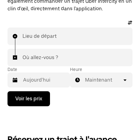
également commander un trajet Uber Intercity en un
clin d'œil, directement dans l'application.
Lieu de départ
Où allez-vous ?
Date
Heure
Maintenant
Appuyez
Voir les prix
sur
la
flèche
vers
le
bas
pour
Réservez un trajet à l'avance