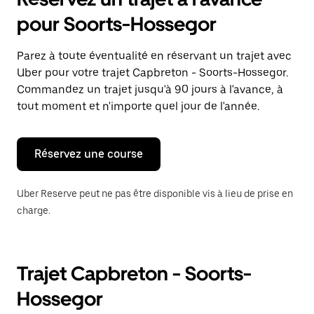
ouvrir
le
pour Soorts-Hossegor
calendrier
et
sélectionner
Parez à toute éventualité en réservant un trajet avec
une
Uber pour votre trajet Capbreton - Soorts-Hossegor.
date.
Appuyez
Commandez un trajet jusqu'à 90 jours à l'avance, à
sur
tout moment et n'importe quel jour de l'année.
la
touche
Échap
pour
Réservez une course
fermer
le
calendrier.
Uber Reserve peut ne pas être disponible vis à lieu de prise en
charge.
Trajet Capbreton - Soorts-
Hossegor