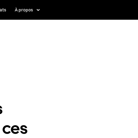
ats
À propos
s
 ces