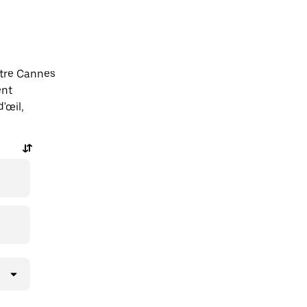
ntre Cannes
ent
'œil,