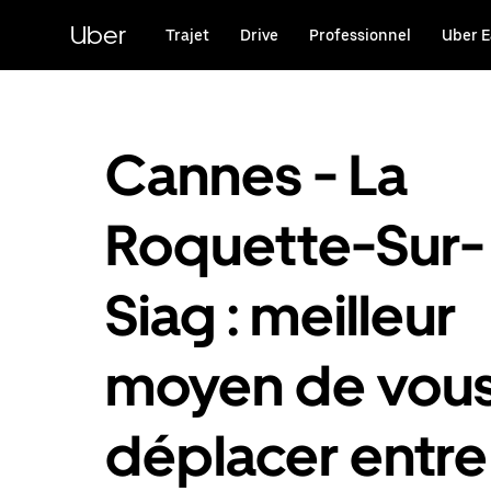
Passer
au
Uber
Trajet
Drive
Professionnel
Uber E
contenu
principal
Cannes - La
Roquette-Sur-
Siag : meilleur
moyen de vou
déplacer entre