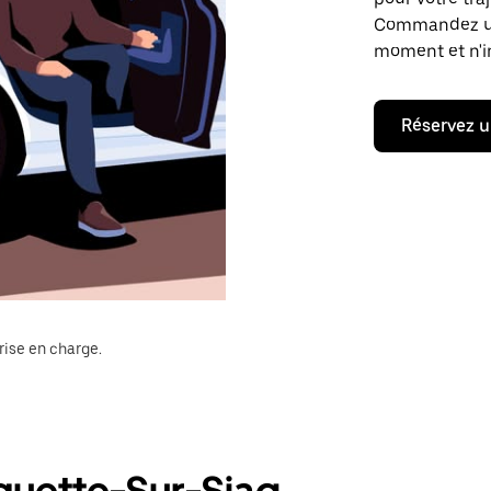
Commandez un t
moment et n'im
Réservez u
rise en charge.
oquette-Sur-Siag