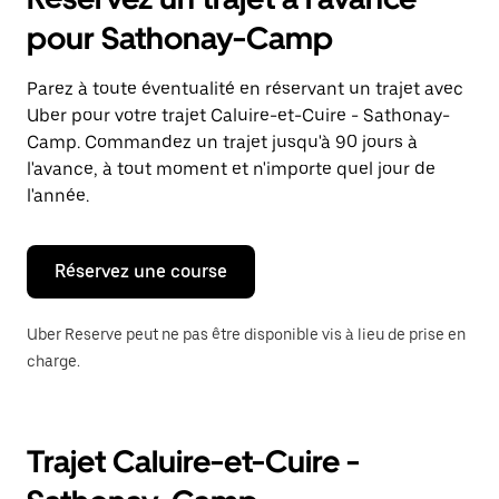
ouvrir
le
pour Sathonay-Camp
calendrier
et
sélectionner
Parez à toute éventualité en réservant un trajet avec
une
Uber pour votre trajet Caluire-et-Cuire - Sathonay-
date.
Appuyez
Camp. Commandez un trajet jusqu'à 90 jours à
sur
l'avance, à tout moment et n'importe quel jour de
la
l'année.
touche
Échap
pour
fermer
Réservez une course
le
calendrier.
Uber Reserve peut ne pas être disponible vis à lieu de prise en
charge.
Trajet Caluire-et-Cuire -