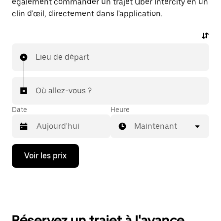
également commander un trajet Uber Intercity en un
clin d'œil, directement dans l'application.
Lieu de départ
Où allez-vous ?
Date
Heure
Maintenant
Appuyez
Voir les prix
sur
la
flèche
vers
le
bas
pour
Réservez un trajet à l'avance