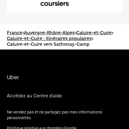
coursiers
France
>
Auvergne-Rhône-Alpes
>
Caluire-et-Cuire
>
Caluire-et-Cuire : itinéraires populaires
>
Caluire-et-Cuire vers Sathonay-Camp
Uber
Accédez au Centre d'aide
Ne vendez pas et ne partagez pas mes informations
personnelles.
Politique relative aux données Google