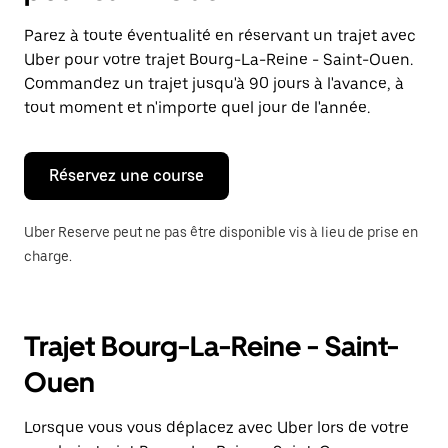
et
sélectionner
Parez à toute éventualité en réservant un trajet avec
une
Uber pour votre trajet Bourg-La-Reine - Saint-Ouen.
date.
Appuyez
Commandez un trajet jusqu'à 90 jours à l'avance, à
sur
tout moment et n'importe quel jour de l'année.
la
touche
Échap
pour
Réservez une course
fermer
le
calendrier.
Uber Reserve peut ne pas être disponible vis à lieu de prise en
charge.
Trajet Bourg-La-Reine - Saint-
Ouen
Lorsque vous vous déplacez avec Uber lors de votre