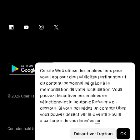
Ce site Web utilise des cookies tiers pour
vous proposer des publicités pertinentes et
du contenu personnalisé grâce à la
mémorisation de votre localisation. Vous
pouvez désactiver ces cookies en
©
2026
Uber Technologies Inc.
sélectionnant le bouton « Refuser » ci-
dessous. Si vous possédez un compte Uber,
vous pouvez désactiver la « vente » ou le
« partage » de vos données
ici
.
Confidentialité
Accessibilité
Conditions
Désactiver l'option
OK