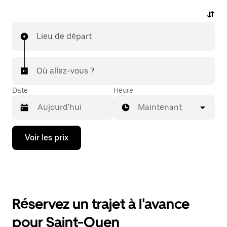
Lieu de départ
Où allez-vous ?
Date
Heure
Maintenant
Appuyez
Voir les prix
sur
la
flèche
vers
le
bas
pour
Réservez un trajet à l'avance
ouvrir
le
pour Saint-Ouen
calendrier