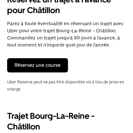
ouvrir
le
pour Châtillon
calendrier
et
sélectionner
Parez à toute éventualité en réservant un trajet avec
une
Uber pour votre trajet Bourg-La-Reine - Châtillon.
date.
Appuyez
Commandez un trajet jusqu'à 90 jours à l'avance, à
sur
tout moment et n'importe quel jour de l'année.
la
touche
Échap
pour
Réservez une course
fermer
le
calendrier.
Uber Reserve peut ne pas être disponible vis à lieu de prise en
charge.
Trajet Bourg-La-Reine -
Châtillon