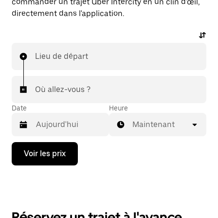
commander un trajet Uber Intercity en un clin d'œil,
directement dans l'application.
Lieu de départ
Où allez-vous ?
Date
Heure
Maintenant
Appuyez
Voir les prix
sur
la
flèche
vers
le
bas
pour
Réservez un trajet à l'avance