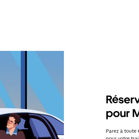
Réserv
pour M
Parez à toute 
pour votre tra