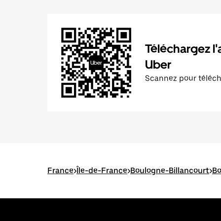
Téléchargez l'
Uber
Scannez pour téléc
France
>
Île-de-France
>
Boulogne-Billancourt
>
Bo