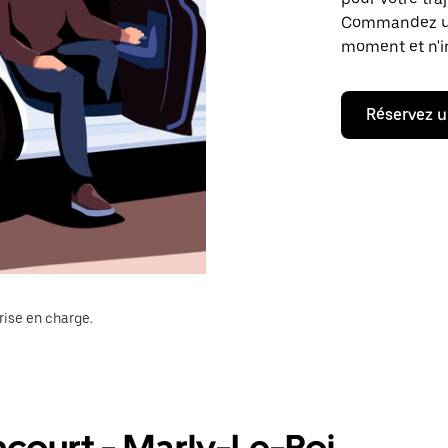
Commandez un t
moment et n'im
Réservez u
rise en charge.
ncourt - Marly-Le-Roi