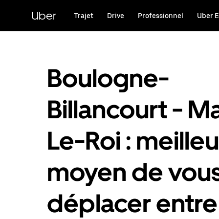
Passer
au
Uber
Trajet
Drive
Professionnel
Uber E
contenu
principal
Boulogne-
Billancourt - M
Le-Roi : meilleu
moyen de vou
déplacer entre