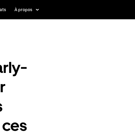
ats
À propos
arly-
r
s
 ces