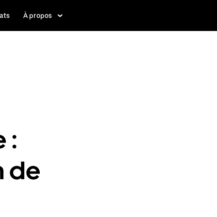
ats
À propos
 :
n de