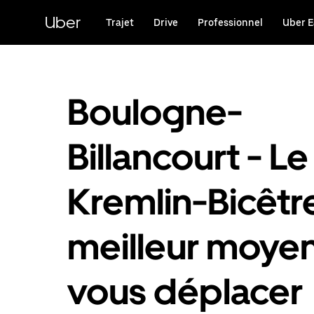
Passer
au
Uber
Trajet
Drive
Professionnel
Uber E
contenu
principal
Boulogne-
Billancourt - Le
Kremlin-Bicêtre
meilleur moye
vous déplacer