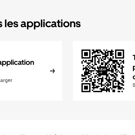
 les applications
application
harger