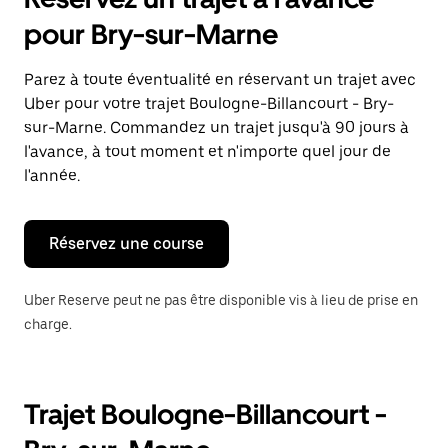
ouvrir
le
pour Bry-sur-Marne
calendrier
et
sélectionner
Parez à toute éventualité en réservant un trajet avec
une
Uber pour votre trajet Boulogne-Billancourt - Bry-
date.
Appuyez
sur-Marne. Commandez un trajet jusqu'à 90 jours à
sur
l'avance, à tout moment et n'importe quel jour de
la
l'année.
touche
Échap
pour
fermer
Réservez une course
le
calendrier.
Uber Reserve peut ne pas être disponible vis à lieu de prise en
charge.
Trajet Boulogne-Billancourt -