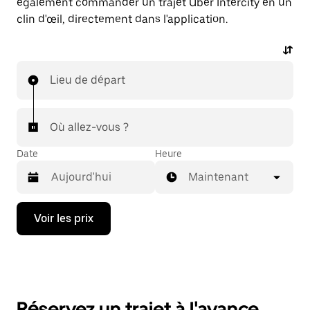
également commander un trajet Uber Intercity en un
clin d'œil, directement dans l'application.
Lieu de départ
Où allez-vous ?
Date
Heure
Maintenant
Appuyez
Voir les prix
sur
la
flèche
vers
le
bas
pour
Réservez un trajet à l'avance