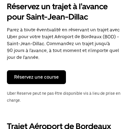
pour
Réservez un trajet à l'avance
ouvrir
le
pour Saint-Jean-Dillac
calendrier
et
sélectionner
Parez à toute éventualité en réservant un trajet avec
une
Uber pour votre trajet Aéroport de Bordeaux (BOD) -
date.
Appuyez
Saint-Jean-Dillac. Commandez un trajet jusqu'à
sur
90 jours à l'avance, à tout moment et n'importe quel
la
jour de l'année.
touche
Échap
pour
fermer
Réservez une course
le
calendrier.
Uber Reserve peut ne pas être disponible vis à lieu de prise en
charge.
Trajet Aéroport de Bordeaux