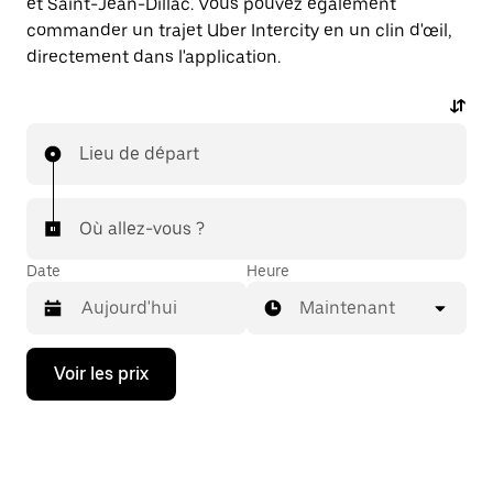
et Saint-Jean-Dillac. Vous pouvez également
commander un trajet Uber Intercity en un clin d'œil,
directement dans l'application.
Lieu de départ
Où allez-vous ?
Date
Heure
Maintenant
Appuyez
Voir les prix
sur
la
flèche
vers
le
bas