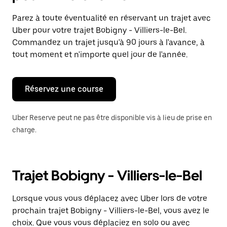
et
sélectionner
Parez à toute éventualité en réservant un trajet avec
une
Uber pour votre trajet Bobigny - Villiers-le-Bel.
date.
Appuyez
Commandez un trajet jusqu'à 90 jours à l'avance, à
sur
tout moment et n'importe quel jour de l'année.
la
touche
Échap
pour
Réservez une course
fermer
le
calendrier.
Uber Reserve peut ne pas être disponible vis à lieu de prise en
charge.
Trajet Bobigny - Villiers-le-Bel
Lorsque vous vous déplacez avec Uber lors de votre
prochain trajet Bobigny - Villiers-le-Bel, vous avez le
choix. Que vous vous déplaciez en solo ou avec