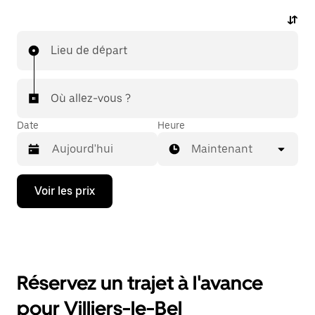
Lieu de départ
Où allez-vous ?
Date
Heure
Maintenant
Appuyez
Voir les prix
sur
la
flèche
vers
le
bas
pour
Réservez un trajet à l'avance
ouvrir
le
pour Villiers-le-Bel
calendrier