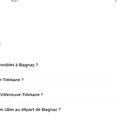
€27
1
s
onibles à Blagnac ?
e-Tolosane ?
Villeneuve-Tolosane ?
tion Uber au départ de Blagnac ?