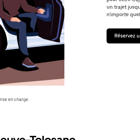
un trajet jusq
n'importe quel
Réservez u
rise en charge.
eneuve-Tolosane