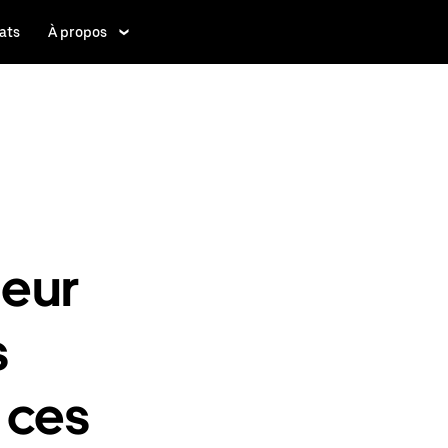
ats
À propos
leur
s
 ces