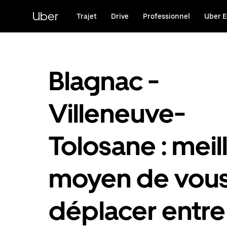
Passer
au
Uber
Trajet
Drive
Professionnel
Uber E
contenu
principal
Blagnac -
Villeneuve-
Tolosane : meil
moyen de vou
déplacer entre