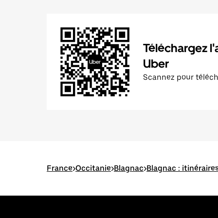
Téléchargez l'
Uber
Scannez pour téléc
France
>
Occitanie
>
Blagnac
>
Blagnac : itinéraire