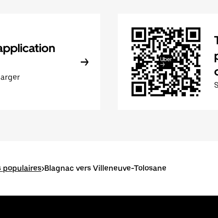
application
harger
s populaires
>
Blagnac vers Villeneuve-Tolosane