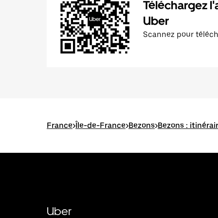
Téléchargez l'
Uber
Scannez pour téléc
France
>
Île-de-France
>
Bezons
>
Bezons : itinérai
Uber