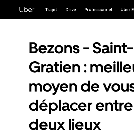
Passer
au
Uber
Trajet
Drive
Professionnel
Uber E
contenu
principal
Bezons - Saint-
Gratien : meille
moyen de vou
déplacer entre
deux lieux