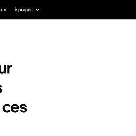
ats
À propos
ur
s
 ces