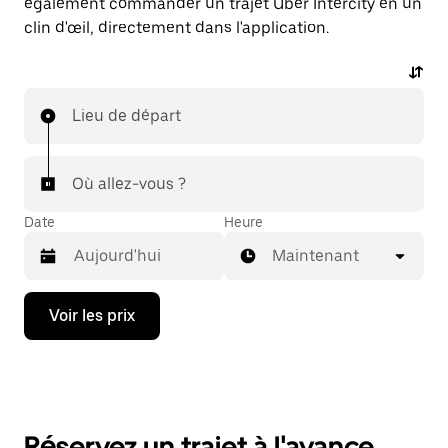
également commander un trajet Uber Intercity en un
clin d'œil, directement dans l'application.
Lieu de départ
Où allez-vous ?
Date
Heure
Maintenant
Appuyez
Voir les prix
sur
la
flèche
vers
le
bas
pour
Réservez un trajet à l'avance