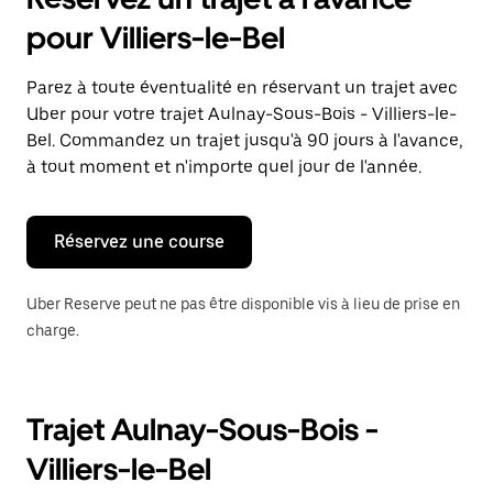
ouvrir
le
pour Villiers-le-Bel
calendrier
et
sélectionner
Parez à toute éventualité en réservant un trajet avec
une
Uber pour votre trajet Aulnay-Sous-Bois - Villiers-le-
date.
Appuyez
Bel. Commandez un trajet jusqu'à 90 jours à l'avance,
sur
à tout moment et n'importe quel jour de l'année.
la
touche
Échap
pour
Réservez une course
fermer
le
calendrier.
Uber Reserve peut ne pas être disponible vis à lieu de prise en
charge.
Trajet Aulnay-Sous-Bois -
Villiers-le-Bel