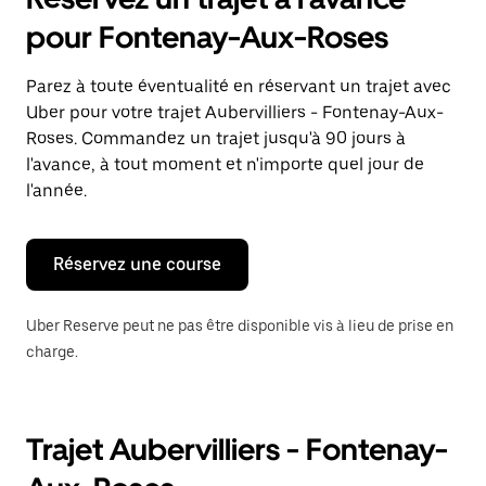
ouvrir
le
pour Fontenay-Aux-Roses
calendrier
et
sélectionner
Parez à toute éventualité en réservant un trajet avec
une
Uber pour votre trajet Aubervilliers - Fontenay-Aux-
date.
Appuyez
Roses. Commandez un trajet jusqu'à 90 jours à
sur
l'avance, à tout moment et n'importe quel jour de
la
l'année.
touche
Échap
pour
fermer
Réservez une course
le
calendrier.
Uber Reserve peut ne pas être disponible vis à lieu de prise en
charge.
Trajet Aubervilliers - Fontenay-