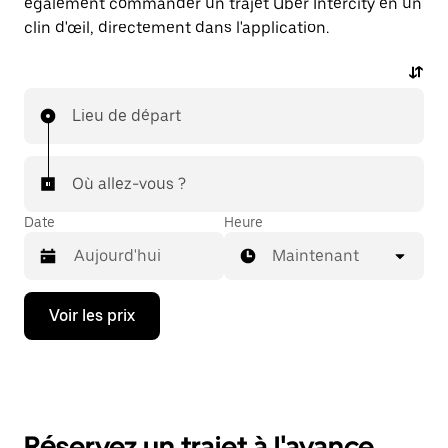
également commander un trajet Uber Intercity en un
clin d'œil, directement dans l'application.
Lieu de départ
Où allez-vous ?
Date
Heure
Maintenant
Appuyez
Voir les prix
sur
la
flèche
vers
le
bas
pour
Réservez un trajet à l'avance