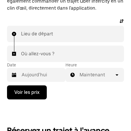
également commander un trajet Uber Intercity en un
clin d'œil, directement dans l'application.
Lieu de départ
Où allez-vous ?
Date
Heure
Maintenant
Appuyez
Voir les prix
sur
la
flèche
vers
le
bas
pour
Réservez un trajet à l'avance