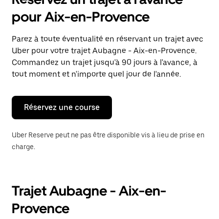
ouvrir
le
pour Aix-en-Provence
calendrier
et
sélectionner
Parez à toute éventualité en réservant un trajet avec
une
Uber pour votre trajet Aubagne - Aix-en-Provence.
date.
Appuyez
Commandez un trajet jusqu'à 90 jours à l'avance, à
sur
tout moment et n'importe quel jour de l'année.
la
touche
Échap
pour
Réservez une course
fermer
le
calendrier.
Uber Reserve peut ne pas être disponible vis à lieu de prise en
charge.
Trajet Aubagne - Aix-en-
Provence