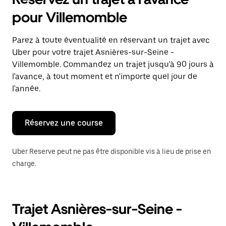
ouvrir
le
pour Villemomble
calendrier
et
sélectionner
Parez à toute éventualité en réservant un trajet avec
une
Uber pour votre trajet Asnières-sur-Seine -
date.
Appuyez
Villemomble. Commandez un trajet jusqu'à 90 jours à
sur
l'avance, à tout moment et n'importe quel jour de
la
l'année.
touche
Échap
pour
fermer
Réservez une course
le
calendrier.
Uber Reserve peut ne pas être disponible vis à lieu de prise en
charge.
Trajet Asnières-sur-Seine -