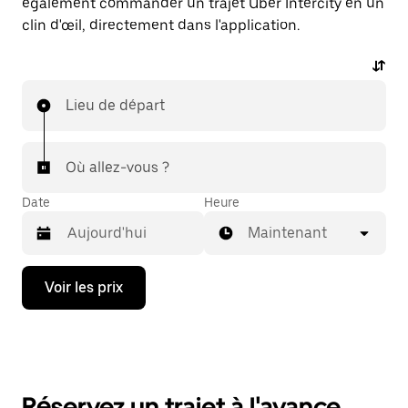
également commander un trajet Uber Intercity en un
clin d'œil, directement dans l'application.
Lieu de départ
Où allez-vous ?
Date
Heure
Maintenant
Appuyez
Voir les prix
sur
la
flèche
vers
le
bas
pour
Réservez un trajet à l'avance