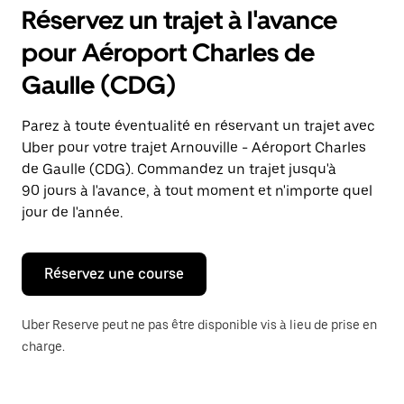
pour
Réservez un trajet à l'avance
ouvrir
le
pour Aéroport Charles de
calendrier
et
Gaulle (CDG)
sélectionner
une
date.
Parez à toute éventualité en réservant un trajet avec
Appuyez
Uber pour votre trajet Arnouville - Aéroport Charles
sur
la
de Gaulle (CDG). Commandez un trajet jusqu'à
touche
90 jours à l'avance, à tout moment et n'importe quel
Échap
jour de l'année.
pour
fermer
le
calendrier.
Réservez une course
Uber Reserve peut ne pas être disponible vis à lieu de prise en
charge.