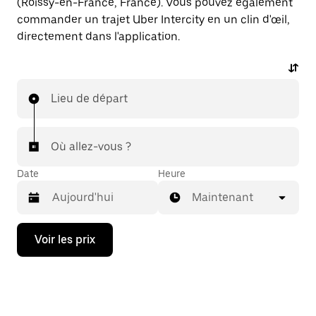
(Roissy-en-France, France). Vous pouvez également
commander un trajet Uber Intercity en un clin d'œil,
directement dans l'application.
Lieu de départ
Où allez-vous ?
Date
Heure
Maintenant
Appuyez
Voir les prix
sur
la
flèche
vers
le
bas