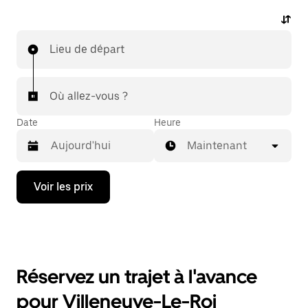
Lieu de départ
Où allez-vous ?
Date
Heure
Maintenant
Appuyez
Voir les prix
sur
la
flèche
vers
le
bas
pour
Réservez un trajet à l'avance
ouvrir
le
pour Villeneuve-Le-Roi
calendrier