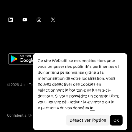
Ce site Web utilise des cookies tiers pour
vous proposer des publicités pertinentes et
du contenu personnalisé grâce à la
mémorisation de votre localisation. Vous
pouvez désactiver ces cookies en
©
2026
Uber Technologies Inc.
sélectionnant le bouton « Refuser » ci-
dessous. Si vous possédez un compte Uber,
vous pouvez désactiver la « vente » ou le
« partage » de vos données
ici
.
Confidentialité
Accessibilité
Conditions
Désactiver l'option
OK