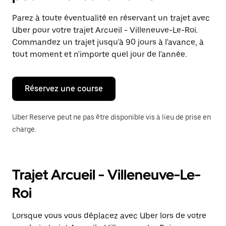
et
sélectionner
Parez à toute éventualité en réservant un trajet avec
une
Uber pour votre trajet Arcueil - Villeneuve-Le-Roi.
date.
Appuyez
Commandez un trajet jusqu'à 90 jours à l'avance, à
sur
tout moment et n'importe quel jour de l'année.
la
touche
Échap
pour
Réservez une course
fermer
le
calendrier.
Uber Reserve peut ne pas être disponible vis à lieu de prise en
charge.
Trajet Arcueil - Villeneuve-Le-
Roi
Lorsque vous vous déplacez avec Uber lors de votre