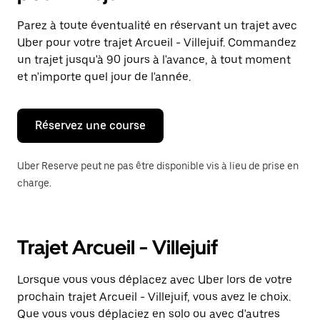
et
sélectionner
Parez à toute éventualité en réservant un trajet avec
une
Uber pour votre trajet Arcueil - Villejuif. Commandez
date.
Appuyez
un trajet jusqu'à 90 jours à l'avance, à tout moment
sur
et n'importe quel jour de l'année.
la
touche
Échap
pour
Réservez une course
fermer
le
calendrier.
Uber Reserve peut ne pas être disponible vis à lieu de prise en
charge.
Trajet Arcueil - Villejuif
Lorsque vous vous déplacez avec Uber lors de votre
prochain trajet Arcueil - Villejuif, vous avez le choix.
Que vous vous déplaciez en solo ou avec d'autres