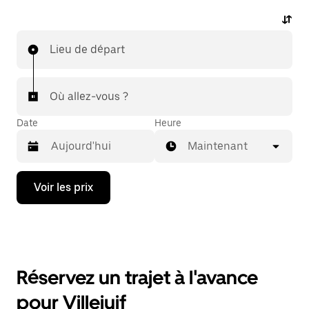
Lieu de départ
Où allez-vous ?
Date
Heure
Maintenant
Appuyez
Voir les prix
sur
la
flèche
vers
le
bas
pour
Réservez un trajet à l'avance
ouvrir
le
pour Villejuif
calendrier