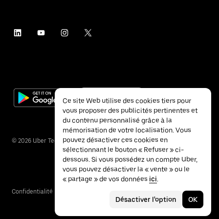
Ce site Web utilise des cookies tiers pour
vous proposer des publicités pertinentes et
du contenu personnalisé grâce à la
mémorisation de votre localisation. Vous
pouvez désactiver ces cookies en
©
2026
Uber Technologies Inc.
sélectionnant le bouton « Refuser » ci-
dessous. Si vous possédez un compte Uber,
vous pouvez désactiver la « vente » ou le
« partage » de vos données
ici
.
Confidentialité
Accessibilité
Conditions
Désactiver l'option
OK