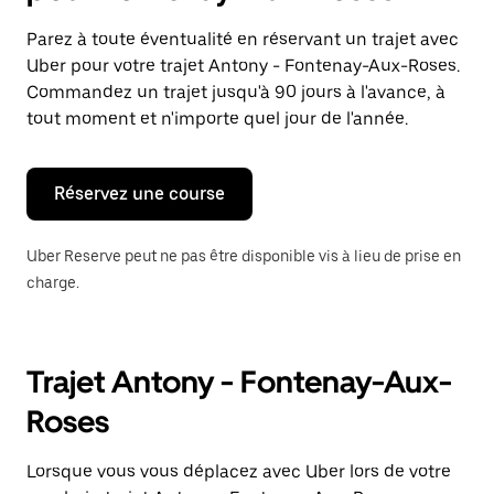
et
sélectionner
Parez à toute éventualité en réservant un trajet avec
une
Uber pour votre trajet Antony - Fontenay-Aux-Roses.
date.
Appuyez
Commandez un trajet jusqu'à 90 jours à l'avance, à
sur
tout moment et n'importe quel jour de l'année.
la
touche
Échap
pour
Réservez une course
fermer
le
calendrier.
Uber Reserve peut ne pas être disponible vis à lieu de prise en
charge.
Trajet Antony - Fontenay-Aux-
Roses
Lorsque vous vous déplacez avec Uber lors de votre