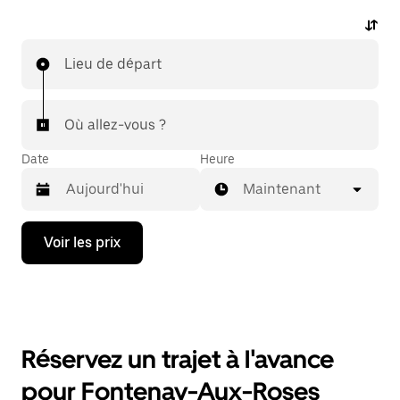
Lieu de départ
Où allez-vous ?
Date
Heure
Maintenant
Appuyez
Voir les prix
sur
la
flèche
vers
le
bas
pour
Réservez un trajet à l'avance
ouvrir
le
pour Fontenay-Aux-Roses
calendrier