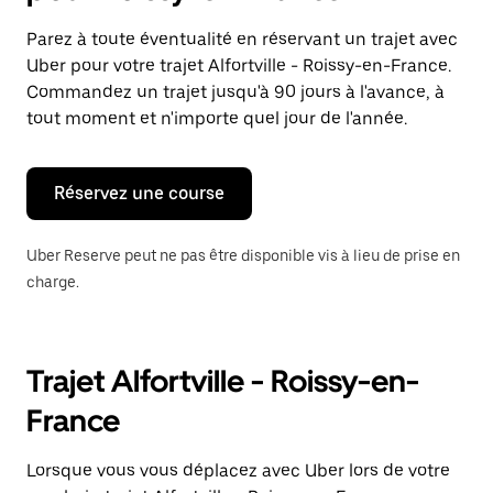
et
sélectionner
Parez à toute éventualité en réservant un trajet avec
une
Uber pour votre trajet Alfortville - Roissy-en-France.
date.
Appuyez
Commandez un trajet jusqu'à 90 jours à l'avance, à
sur
tout moment et n'importe quel jour de l'année.
la
touche
Échap
pour
Réservez une course
fermer
le
calendrier.
Uber Reserve peut ne pas être disponible vis à lieu de prise en
charge.
Trajet Alfortville - Roissy-en-
France
Lorsque vous vous déplacez avec Uber lors de votre