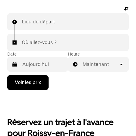
Lieu de départ
Où allez-vous ?
Date
Heure
Maintenant
Appuyez
Voir les prix
sur
la
flèche
vers
le
bas
pour
Réservez un trajet à l'avance
ouvrir
le
pour Roissy-en-France
calendrier