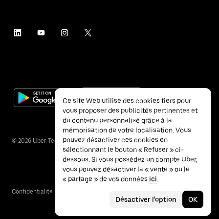
Ce site Web utilise des cookies tiers pour
vous proposer des publicités pertinentes et
du contenu personnalisé grâce à la
mémorisation de votre localisation. Vous
pouvez désactiver ces cookies en
©
2026
Uber Technologies Inc.
sélectionnant le bouton « Refuser » ci-
dessous. Si vous possédez un compte Uber,
vous pouvez désactiver la « vente » ou le
« partage » de vos données
ici
.
Confidentialité
Accessibilité
Conditions
Désactiver l'option
OK