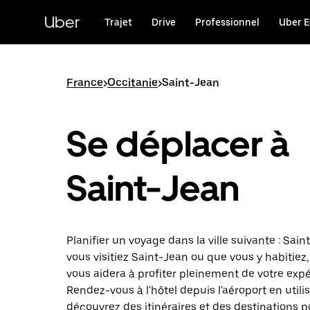
Passer
au
Uber
Trajet
Drive
Professionnel
Uber E
contenu
principal
France
>
Occitanie
>
Saint-Jean
Se déplacer à
Saint-Jean
Planifier un voyage dans la ville suivante : Sai
vous visitiez Saint-Jean ou que vous y habitiez
vous aidera à profiter pleinement de votre expé
Rendez-vous à l'hôtel depuis l'aéroport en utili
découvrez des itinéraires et des destinations p