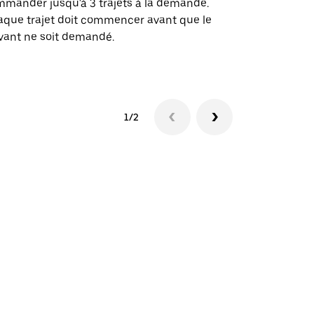
mander jusqu'à 3 trajets à la demande.
sites événem
que trajet doit commencer avant que le
vant ne soit demandé.
Voir les disp
1/2