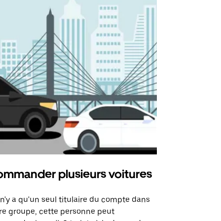
mmander plusieurs voitures
Uber Mi
l n'y a qu'un seul titulaire du compte dans
L'option Ube
re groupe, cette personne peut
certaines li