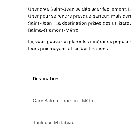
et
sélectionner
Uber crée Saint-Jean se déplacer facilement.
une
Uber pour se rendre presque partout, mais cert
date.
Saint-Jean | La destination prisée des utilisate
Appuyez
sur
Balma-Gramont-Métro.
la
touche
Ici, vous pouvez explorer les itinéraires popu
Échap
leurs prix moyens et les destinations.
pour
fermer
le
calendrier.
Destination
Gare Balma-Gramont-Métro
Toulouse Matabiau