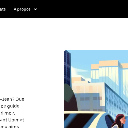
ats
À propos
nt-Jean? Que
, ce guide
rience.
sant Uber et
opulaires.