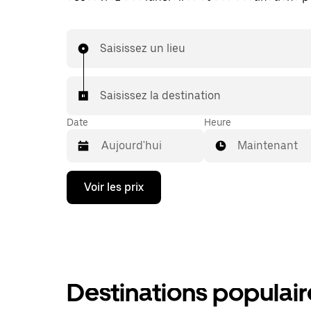
Saisissez un lieu
Saisissez la destination
Date
Heure
Maintenant
Appuyez
Voir les prix
sur
la
flèche
vers
le
bas
pour
ouvrir
Destinations populair
le
calendrier