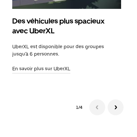
Des véhicules plus spacieux
Tra
avec UberXL
Lors
de v
UberXL est disponible pour des groupes
peut
jusqu'à 6 personnes.
ou s
En savoir plus sur UberXL
En sa
1/4