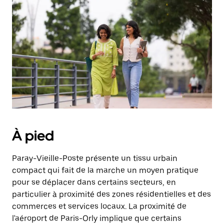
sélectionner
une
date.
Appuyez
sur
la
touche
Échap
pour
fermer
le
calendrier.
À pied
Paray-Vieille-Poste présente un tissu urbain
compact qui fait de la marche un moyen pratique
pour se déplacer dans certains secteurs, en
particulier à proximité des zones résidentielles et des
commerces et services locaux. La proximité de
l'aéroport de Paris-Orly implique que certains