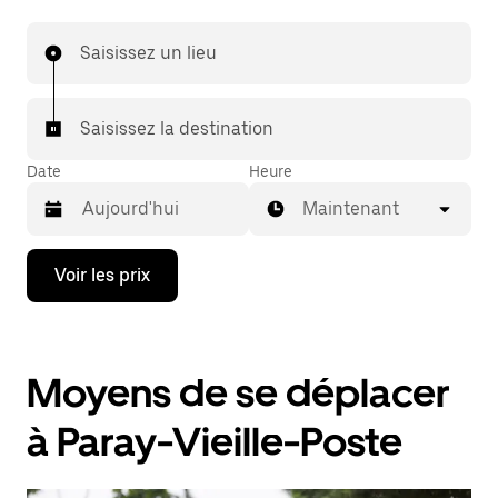
Saisissez un lieu
Saisissez la destination
Date
Heure
Maintenant
Appuyez
Voir les prix
sur
la
flèche
vers
le
Moyens de se déplacer
bas
pour
ouvrir
à Paray-Vieille-Poste
le
calendrier
et