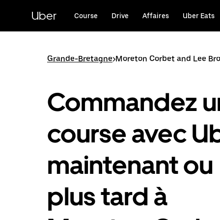
Passer
au
Uber
Course
Drive
Affaires
Uber Eats
contenu
principal
Grande-Bretagne
>
Moreton Corbet and Lee Br
Commandez u
course avec U
maintenant ou
plus tard à