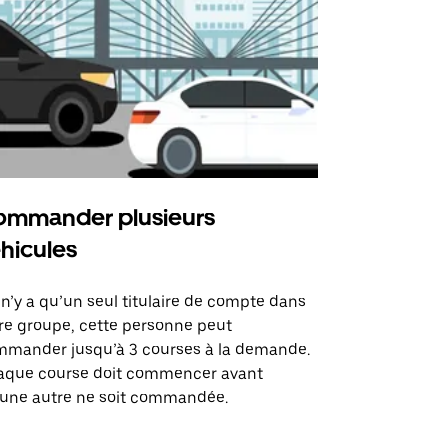
mmander plusieurs
Uber Shu
hicules
Notre option
des itinérai
l n’y a qu’un seul titulaire de compte dans
lieux d’évé
re groupe, cette personne peut
mander jusqu’à 3 courses à la demande.
Voir la dispo
aque course doit commencer avant
une autre ne soit commandée.