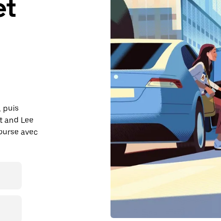
et
, puis
t and Lee
course avec