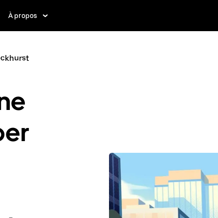
À propos
ockhurst
ne
ber