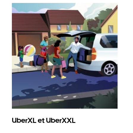
UberXL et UberXXL
Co