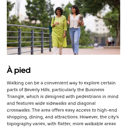
une
date.
Appuyez
sur
la
touche
d'échappement
pour
fermer
le
calendrier.
À pied
Walking can be a convenient way to explore certain
parts of Beverly Hills, particularly the Business
Triangle, which is designed with pedestrians in mind
and features wide sidewalks and diagonal
crosswalks. The area offers easy access to high-end
shopping, dining, and attractions. However, the city’s
topography varies, with flatter, more walkable areas