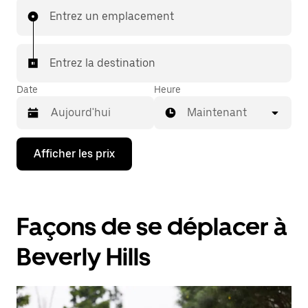
Entrez un emplacement
Entrez la destination
Date
Heure
Maintenant
Appuyez
Afficher les prix
sur
la
flèche
vers
le
Façons de se déplacer à
bas
pour
interagir
Beverly Hills
avec
le
calendrier
et
sélectionner