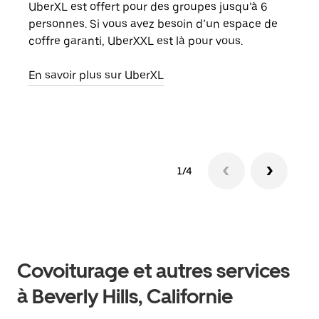
UberXL est offert pour des groupes jusqu’à 6
Lors
personnes. Si vous avez besoin d’un espace de
votr
coffre garanti, UberXXL est là pour vous.
ajou
de d
En savoir plus sur UberXL
En s
1/4
Covoiturage et autres services
à Beverly Hills, Californie