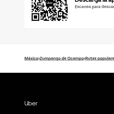
Escanea para desca
México
>
Zumpango de Ocampo
>
Rutas popula
Uber