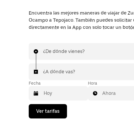
Encuentra las mejores maneras de viajar de 
Ocampo a Tepojaco. También puedes solicitar 
directamente en la App con solo tocar un botó
¿De dónde vienes?
¿A dónde vas?
Fecha
Hora
Ahora
Presiona
Ver tarifas
la
flecha
hacia
abajo