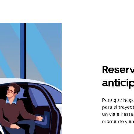
Reserv
antici
Para que hagas
para el traye
un viaje hasta
momento y en 