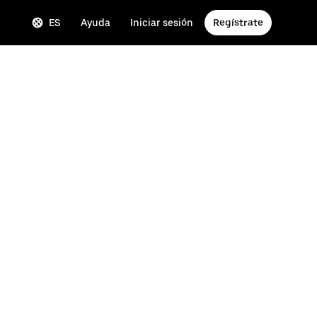
ES
Ayuda
Iniciar sesión
Regístrate