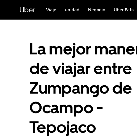
Saltar
al
Uber
Viaje
unidad
Negocio
Uber Eats
contenido
principal
La mejor mane
de viajar entre
Zumpango de
Ocampo -
Tepojaco