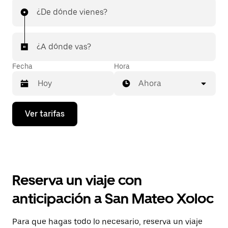
¿De dónde vienes?
¿A dónde vas?
Fecha
Hora
Ahora
Presiona
Ver tarifas
la
flecha
hacia
abajo
para
interactuar
con
Reserva un viaje con
el
calendario
anticipación a San Mateo Xoloc
y
selecciona
una
Para que hagas todo lo necesario, reserva un viaje
fecha.