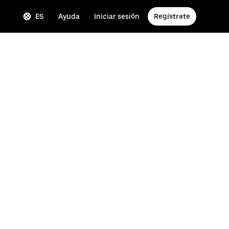
ES
Ayuda
Iniciar sesión
Regístrate