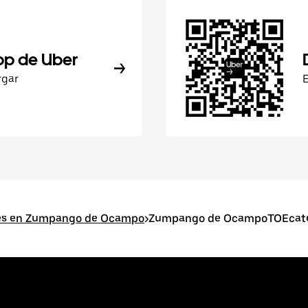
pp de Uber
rgar
res en Zumpango de Ocampo
>
Zumpango de OcampoTOEcate