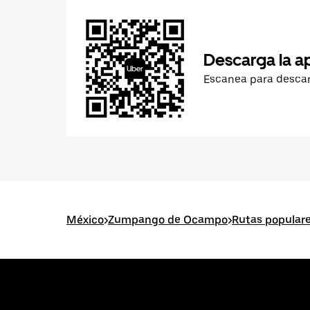
Descarga la a
Escanea para desca
México
>
Zumpango de Ocampo
>
Rutas popula