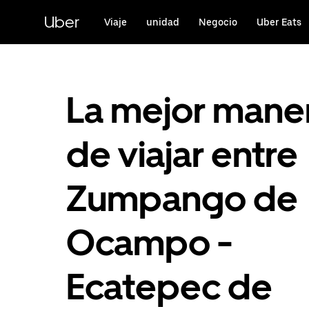
Saltar
al
Uber
Viaje
unidad
Negocio
Uber Eats
contenido
principal
La mejor mane
de viajar entre
Zumpango de
Ocampo -
Ecatepec de