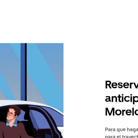
Reserv
antici
Morel
Para que hagas
para el traye