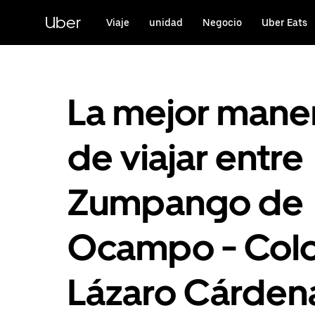
Saltar
al
Uber
Viaje
unidad
Negocio
Uber Eats
contenido
principal
La mejor mane
de viajar entre
Zumpango de
Ocampo - Colo
Lázaro Cárden