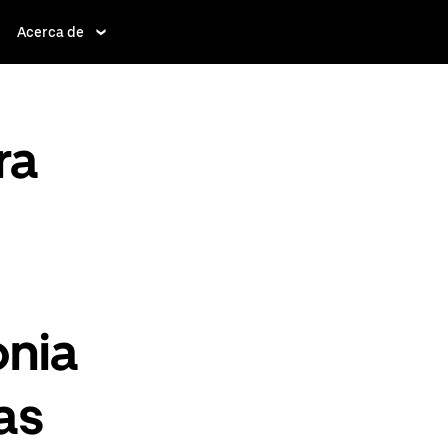
Acerca de
ra
nia
as