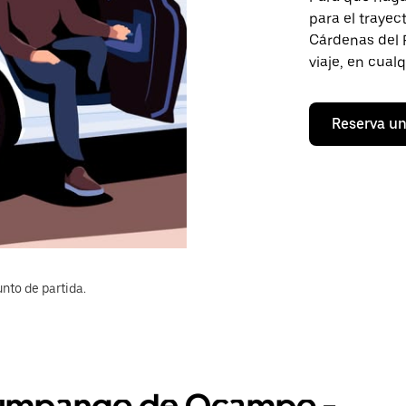
para el traye
Cárdenas del R
viaje, en cual
Reserva un
nto de partida.
 Zumpango de Ocampo -