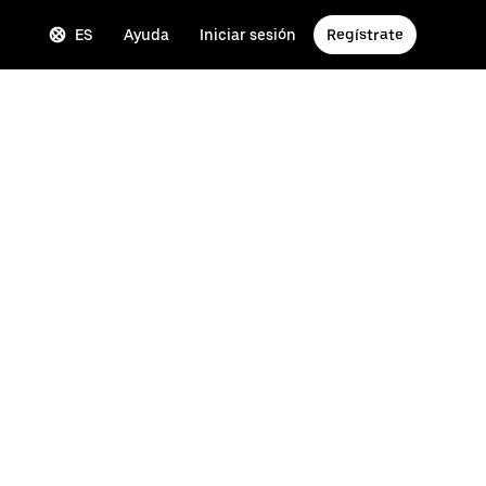
ES
Ayuda
Iniciar sesión
Regístrate