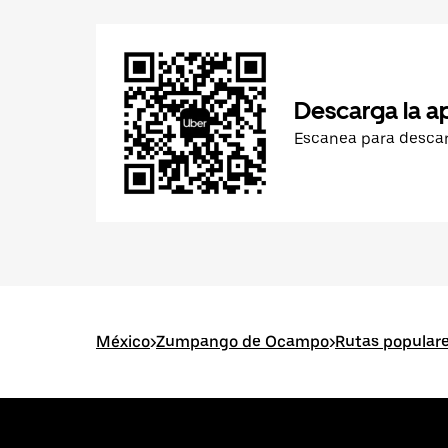
Descarga la a
Escanea para desca
México
>
Zumpango de Ocampo
>
Rutas popula