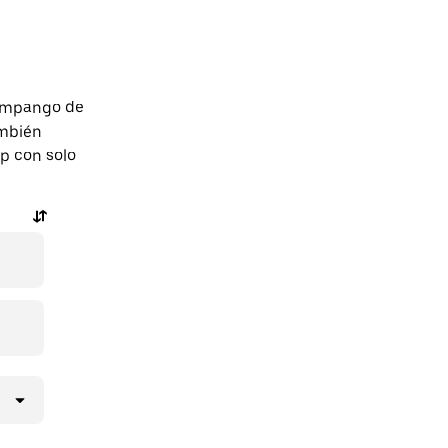
Zumpango de
ambién
pp con solo