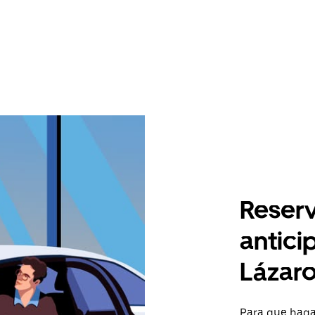
Reserv
antici
Lázaro
Para que hagas