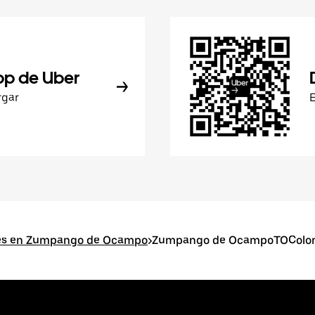
pp de Uber
rgar
res en Zumpango de Ocampo
>
Zumpango de OcampoTOColonia